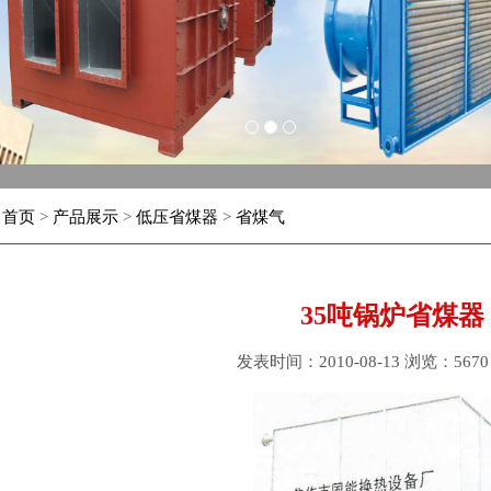
1
2
3
：
首页
>
产品展示
>
低压省煤器
>
省煤气
35吨锅炉省煤器
发表时间：2010-08-13 浏览：567