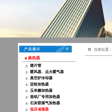
当前位置
换热器
翅片管
暖风器、点火暖气器
真空炉冷却器
淀粉加热器
玉米糖加热器
造纸厂专用加热器
石灰窑煤气加热器
低压省煤器