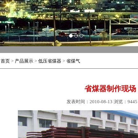
1
2
3
：
首页
>
产品展示
>
低压省煤器
>
省煤气
省煤器制作现场
发表时间：2010-08-13 浏览：944