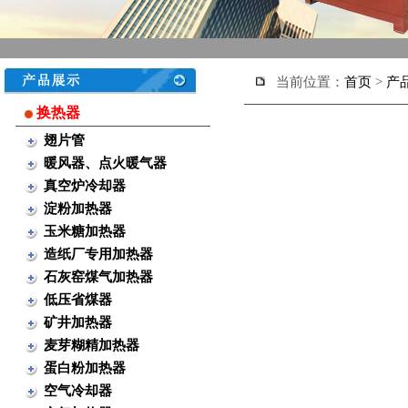
当前位置：
首页
>
产
换热器
翅片管
暖风器、点火暖气器
真空炉冷却器
淀粉加热器
玉米糖加热器
造纸厂专用加热器
石灰窑煤气加热器
低压省煤器
矿井加热器
麦芽糊精加热器
蛋白粉加热器
空气冷却器