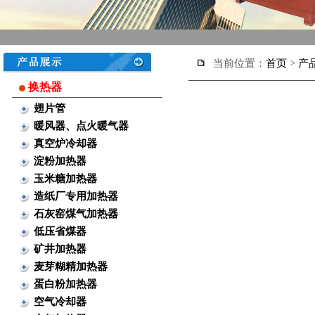
当前位置：
首页
>
产
换热器
翅片管
暖风器、点火暖气器
真空炉冷却器
淀粉加热器
玉米糖加热器
造纸厂专用加热器
石灰窑煤气加热器
低压省煤器
矿井加热器
麦芽糊精加热器
蛋白粉加热器
空气冷却器